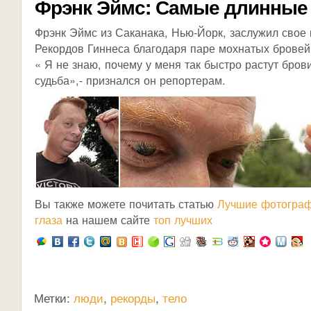
Фрэнк Эймс: Самые длинные
Фрэнк Эймс из Саканака, Нью-Йорк, заслужил свое 
Рекордов Гиннеса благодаря паре мохнатых бровей 
« Я не знаю, почему у меня так быстро растут бров
судьба»,- признался он репортерам.
Вы также можете почитать статью
Лучшие фотограф
глаза
на нашем сайте
топ лучших
Метки:
люди
,
рекорды
,
тело