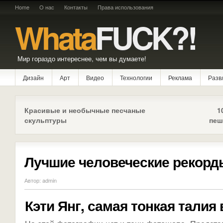
Home
О нас
Контакты
Права использования
Whata
FUCK?!
Мир гораздо интереснее, чем вы думаете!
Дизайн
Арт
Видео
Технологии
Реклама
Разв
Красивые и необычные песчаные
1
скульптуры
пеш
Лучшие человеческие рекорд
Автор: admin
Кэти Янг, самая тонкая талия