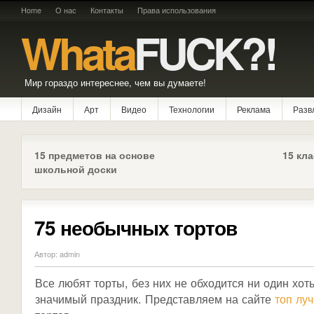
Home
О нас
Контакты
Права использования
Whata
FUCK?!
Мир гораздо интереснее, чем вы думаете!
Дизайн
Арт
Видео
Технологии
Реклама
Разв
15 предметов на основе
15 кл
школьной доски
75 необычных тортов
Автор: admin
Все любят торты, без них не обходится ни один хоть
значимый праздник. Представляем на сайте
топ лу