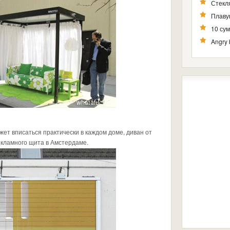
Стекля
Плаву
10 су
Angry 
жет вписаться практически в каждом доме, диван от
екламного щита в Амстердаме.