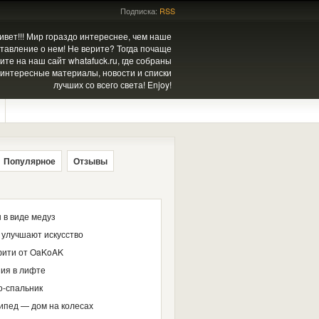
Подписка:
RSS
ивет!!! Мир гораздо интереснее, чем наше
тавление о нем! Не верите? Тогда почаще
ите на наш сайт whatafuck.ru, где собраны
интересные материалы, новости и списки
лучших со всего света! Enjoy!
Популярное
Отзывы
 в виде медуз
 улучшают искусство
ити от OaKoAK
ия в лифте
о-спальник
ипед — дом на колесах