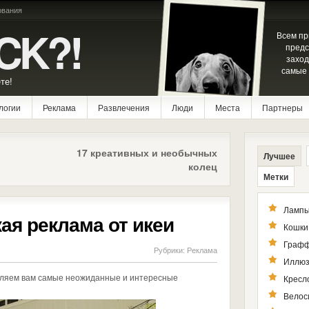
ования
CK?!
Всем пр
предс
заход
самые 
те!
логии
Реклама
Развлечения
Люди
Места
Партнеры
17 креативных и необычных
Лучшее
колец
Метки
Лампы
ая реклама от икеи
Кошки
Графф
Рубрики:
Реклама
Иллюз
ляем вам самые неожиданные и интересные
Кресл
Велос