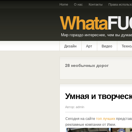
Home
О нас
Контакты
Права использ
Whata
FU
Мир гораздо интереснее, чем вы думае
Дизайн
Арт
Видео
Техно
28 необычных дорог
Умная и творческ
Автор: admin
Сегодня на сайте
топ лучших
представ
рекламные компании от Икеи.