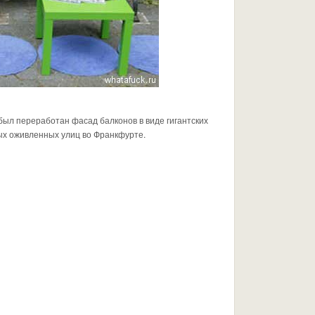
был переработан фасад балконов в виде гигантских
ых оживленных улиц во Франкфурте.