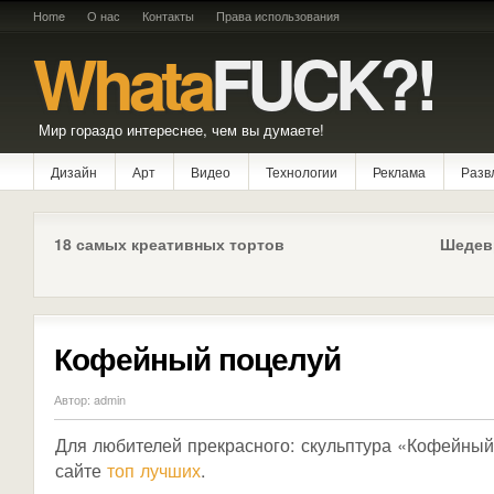
Home
О нас
Контакты
Права использования
Whata
FUCK?!
Мир гораздо интереснее, чем вы думаете!
Дизайн
Арт
Видео
Технологии
Реклама
Разв
18 самых креативных тортов
Шедев
Кофейный поцелуй
Автор: admin
Для любителей прекрасного: скульптура «Кофейный
сайте
топ лучших
.