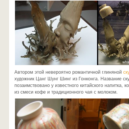
Автором этой невероятно романтичной глиняной
ск
художник Цанг Шунг Шинг из Гонконга. Название ск
позаимствовано у известного китайского напитка, к
из смеси кофе и традиционного чая с молоком.