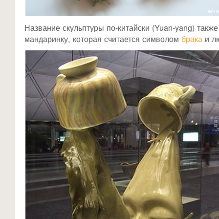
Название скульптуры по-китайски (Yuan-yang) также 
мандаринку, которая считается символом
брака
и лю