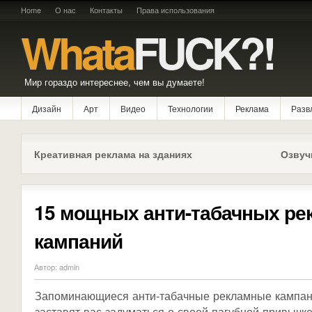
Home
О нас
Контакты
Права использования
Whata
FUCK?!
Мир гораздо интереснее, чем вы думаете!
Дизайн
Арт
Видео
Технологии
Реклама
Разв
Креативная реклама на зданиях
Озвуч
15 мощных анти-табачных р
кампаний
Автор: admin
Запоминающиеся анти-табачные рекламные кампан
заставят вас задуматься о своей пагубной привыч