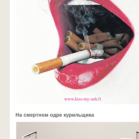
На смертном одре курильщика