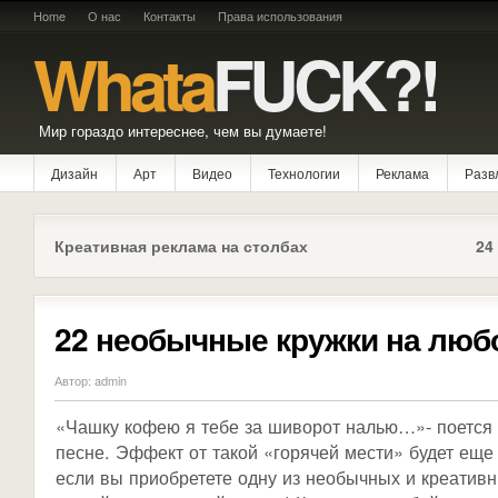
Home
О нас
Контакты
Права использования
Whata
FUCK?!
Мир гораздо интереснее, чем вы думаете!
Дизайн
Арт
Видео
Технологии
Реклама
Разв
Креативная реклама на столбах
24
22 необычные кружки на люб
Автор: admin
«Чашку кофею я тебе за шиворот налью…»- поется 
песне. Эффект от такой «горячей мести» будет еще
если вы приобретете одну из необычных и креативн