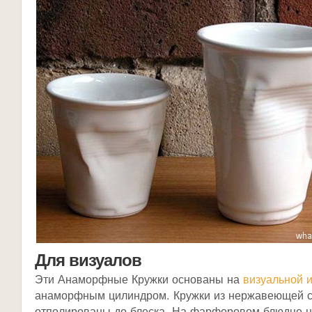
Для визуалов
Эти Анаморфные Кружки основаны на
визуальной 
анаморфным цилиндром. Кружки из нержавеющей с
отполированы до блеска. На фарфоровом блюдце 