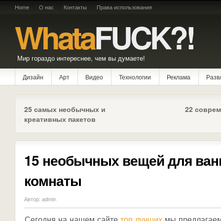
Home
О нас
Контакты
Права использования
Whata
FUCK?!
Мир гораздо интереснее, чем вы думаете!
Дизайн
Арт
Видео
Технологии
Реклама
Разв
25 самых необычных и
22 совре
креативных пакетов
15 необычных вещей для ван
комнаты
Автор: admin
Сегодня на нашем сайте
топ лучших
мы предлагаем