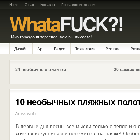
Home
О нас
Контакты
Права использования
Whata
FUCK?!
Мир гораздо интереснее, чем вы думаете!
Дизайн
Арт
Видео
Технологии
Реклама
Разв
24 необычные визитки
20 самых н
10 необычных пляжных поло
Автор: admin
В первые дни весны все мысли только о тепле и о 
хочется искупнуться и понежиться на пляже! Особе