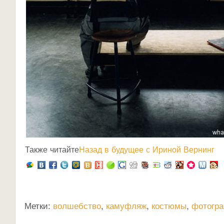
Также читайте
Назад в будущее с Ириной Вернинг
Метки:
волшебство
,
камуфляж
,
костюмы
,
фотогр