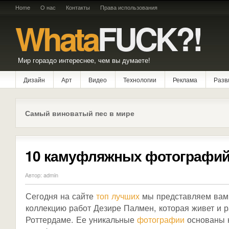
Home
О нас
Контакты
Права использования
Whata
FUCK?!
Мир гораздо интереснее, чем вы думаете!
Дизайн
Арт
Видео
Технологии
Реклама
Разв
Самый виноватый пес в мире
10 камуфляжных фотографи
Автор: admin
Сегодня на сайте
топ лучших
мы представляем вам
коллекцию работ Дезире Палмен, которая живет и р
Роттердаме. Ее уникальные
фотографии
основаны 