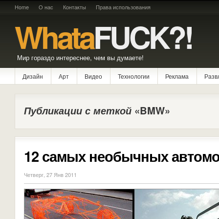
Home
О нас
Контакты
Права использования
Whata
FUCK?!
Мир гораздо интереснее, чем вы думаете!
Дизайн
Арт
Видео
Технологии
Реклама
Разв
Публикации с меткой
«BMW»
12 самых необычных автом
Четверг, 27 Янв 2011