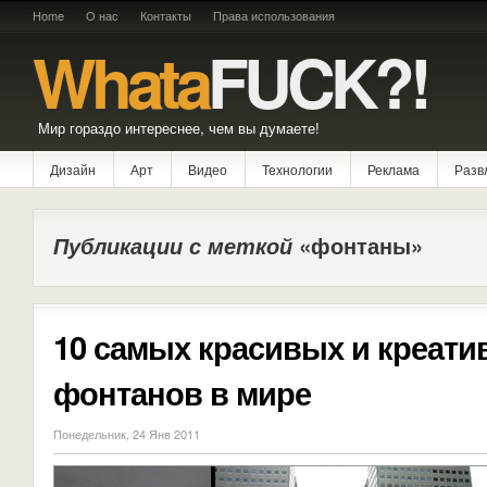
Home
О нас
Контакты
Права использования
Whata
FUCK?!
Мир гораздо интереснее, чем вы думаете!
Дизайн
Арт
Видео
Технологии
Реклама
Разв
Публикации с меткой
«фонтаны»
10 самых красивых и креат
фонтанов в мире
Понедельник, 24 Янв 2011