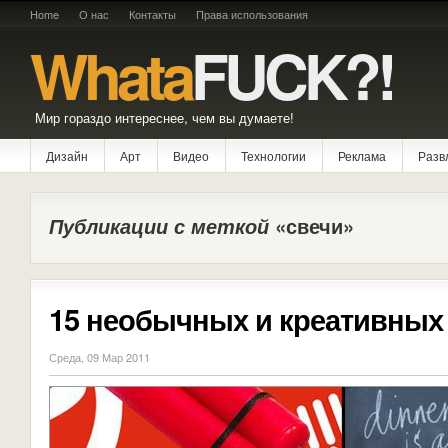
Home
О нас
Контакты
Права использования
Whata
FUCK?!
Мир гораздо интереснее, чем вы думаете!
Дизайн
Арт
Видео
Технологии
Реклама
Разв
Публикации с меткой
«свечи»
15 необычных и креативных
Среда, 09 Мар 2011