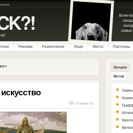
ования
CK?!
Всем пр
предс
заход
самые 
те!
логии
Реклама
Развлечения
Люди
Места
Партнеры
во»
Лучшее
Метки
 искусство
Лампы
Кошки
Отзывов (2)
Графф
Иллюз
Кресл
Велос