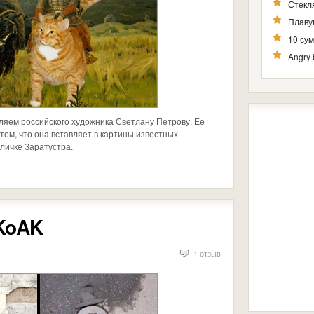
Стекля
Плаву
10 су
Angry 
ляем российского художника Светлану Петрову. Ее
том, что она вставляет в картины известных
личке Заратустра.
KoAK
1 отзыв