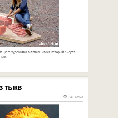
ецкого художника Manfred Stader, который рисует
льте.
з тыкв
Ваш отзыв