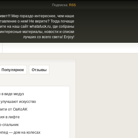
Подписка:
RSS
ивет!!! Мир гораздо интереснее, чем наше
тавление о нем! Не верите? Тогда почаще
ите на наш сайт whatafuck.ru, где собраны
интересные материалы, новости и списки
лучших со всего света! Enjoy!
Популярное
Отзывы
 в виде медуз
 улучшают искусство
ити от OaKoAK
ия в лифте
о-спальник
ипед — дом на колесах