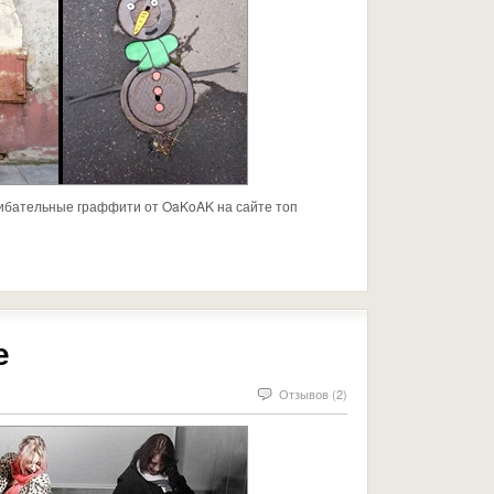
ибательные граффити от OaKoAK на сайте топ
е
Отзывов (2)