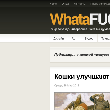
Home
О нас
Контакты
Права использ
Whata
FU
Мир гораздо интереснее, чем вы думае
Дизайн
Арт
Видео
Техно
Публикации с меткой
«искусст
Кошки улучшают
Среда, 28 Мар 2012