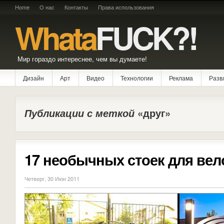
Home
О нас
Контакты
Права использования
Whata
FUCK?!
Мир гораздо интереснее, чем вы думаете!
Дизайн
Арт
Видео
Технологии
Реклама
Разв
Публикации с меткой
«друг»
17 необычных стоек для ве
Четверг, 30 Июн 2011