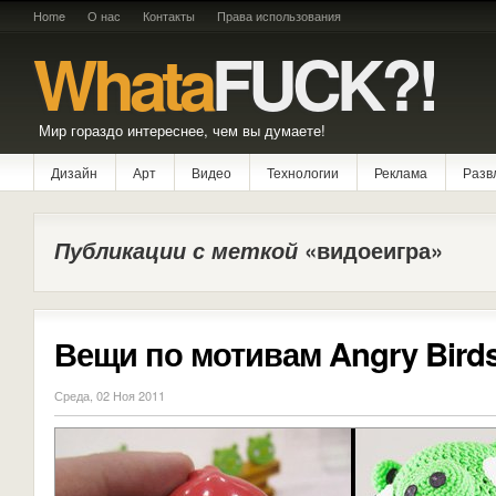
Home
О нас
Контакты
Права использования
Whata
FUCK?!
Мир гораздо интереснее, чем вы думаете!
Дизайн
Арт
Видео
Технологии
Реклама
Разв
Публикации с меткой
«видоеигра»
Вещи по мотивам Angry Bird
Среда, 02 Ноя 2011