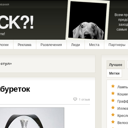
ования
CK?!
Всем пр
предс
заход
самые 
те!
логии
Реклама
Развлечения
Люди
Места
Партнеры
стул»
Лучшее
Метки
буреток
Лампы
Кошки
1 отзыв
Графф
Иллюз
Кресл
Велос