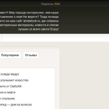
Подписка:
RSS
ивет!!! Мир гораздо интереснее, чем наше
тавление о нем! Не верите? Тогда почаще
ите на наш сайт whatafuck.ru, где собраны
интересные материалы, новости и списки
лучших со всего света! Enjoy!
Популярное
Отзывы
 в виде медуз
 улучшают искусство
ити от OaKoAK
ия в лифте
о-спальник
ипед — дом на колесах