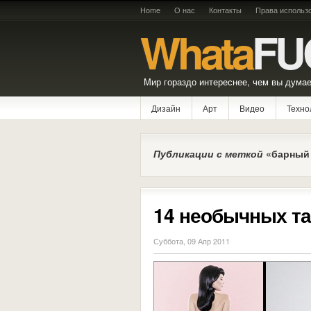
Home
О нас
Контакты
Права использ
Whata
FU
Мир гораздо интереснее, чем вы думае
Дизайн
Арт
Видео
Техно
Публикации с меткой
«барный 
14 необычных та
Суббота, 09 Апр 2011